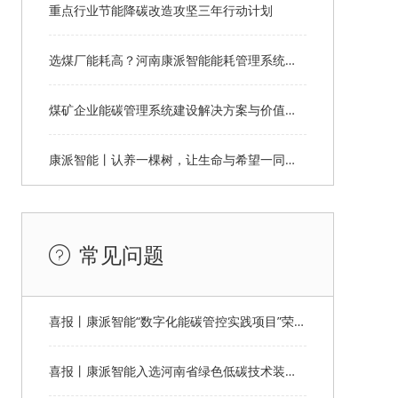
重点行业节能降碳改造攻坚三年行动计划
选煤厂能耗高？河南康派智能能耗管理系统为您解决
煤矿企业能碳管理系统建设解决方案与价值分析
康派智能丨认养一棵树，让生命与希望一同生长
常见问题
喜报丨康派智能“数字化能碳管控实践项目”荣获第十一届“创客中国”郑州市分赛企业组优秀奖
喜报丨康派智能入选河南省绿色低碳技术装备应用典型案例